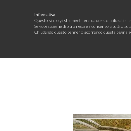
Informativa
Questo sito o gli strumenti terzi da questo utilizzati si a
Se vuoi saperne di più o negare il consenso a tutti o ad 
Chiudendo questo banner o scorrendo questa pagina acc