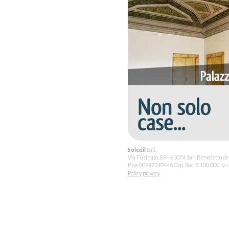
Soledil
S.r.l.
Via Fusinato, 89 - 63074 San Benedetto del
P.iva 00947240446 Cap. Soc. € 100.000 i.v
Policy privacy