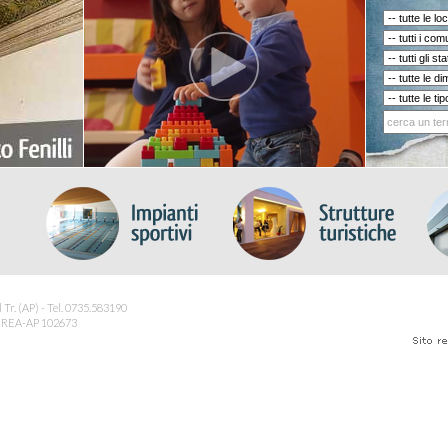
 Tr. (AP) - Tel. 0735.583190
. - REA-AP 102673